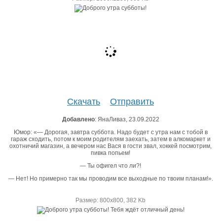
Скачать
Отправить
Добавлено
: ЯнаЛиваз, 23.09.2022
Юмор: «— Дорогая, завтра суббота. Надо будет с утра нам с тобой в
гараж сходить, потом к моим родителям заехать, затем в алкомаркет и
охотничий магазин, а вечером нас Вася в гости звал, хоккей посмотрим,
пивка попьем!
— Ты офигел что ли?!
— Нет! Но примерно так мы проводим все выходные по твоим планам!».
Размер: 800х800, 382 Kb