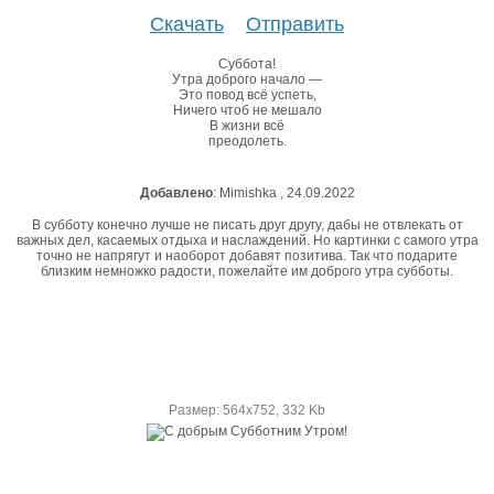
Скачать
Отправить
Суббота!
Утра доброго начало —
Это повод всё успеть,
Ничего чтоб не мешало
В жизни всё
преодолеть.
Добавлено
: Mimishka , 24.09.2022
В субботу конечно лучше не писать друг другу, дабы не отвлекать от
важных дел, касаемых отдыха и наслаждений. Но картинки с самого утра
точно не напрягут и наоборот добавят позитива. Так что подарите
близким немножко радости, пожелайте им доброго утра субботы.
Размер: 564х752, 332 Kb